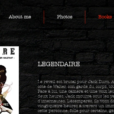
About me
Photos
Books
LEGENDAIRE
Le réveil est brutal pour Jack Burn. 
côté de Walter, son garde du corps, tout
Face à lui, une caméra et une voix l
deux heures, Jack mourra sous les y
d'internautes. Désemparés, ils vont d
vingt-quatre heures à travers un imm
cette personne, folle pour certains, gé