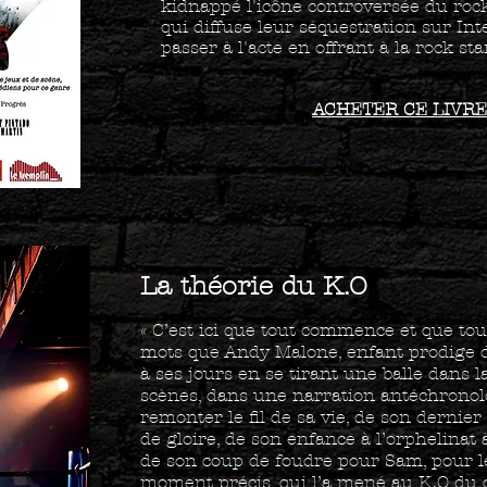
kidnappé l'icône controversée du rock
qui diffuse leur séquestration sur Inte
passer à l'acte en offrant à la rock st
ACHETER CE LIVRE
La théorie du K.O
« C’est ici que tout commence et que tout 
mots que Andy Malone, enfant prodige de
à ses jours en se tirant une balle dans l
scènes, dans une narration antéchronol
remonter le fil de sa vie, de son derni
de gloire, de son enfance à l’orphelinat 
de son coup de foudre pour Sam, pour le
moment précis, qui l’a mené au K.O du 