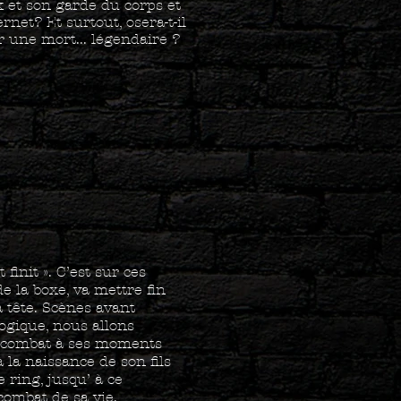
 et son garde du corps et
rnet? Et surtout, osera-t-il
ar une mort... légendaire ?
finit ». C’est sur ces
 la boxe, va mettre fin
a tête. Scènes avant
ogique, nous allons
er combat à ses moments
à la naissance de son fils
 ring, jusqu’ à ce
combat de sa vie.